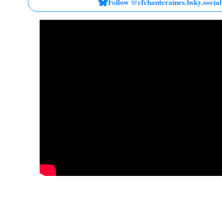
Follow @cfchanteraines.bsky.social