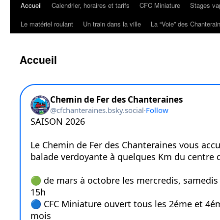
Accueil
Calendrier, horaires et tarifs
CFC Miniature
Stages va
Aller
Le matériel roulant
Un train dans la ville
La “Voie” des Chanterai
au
contenu
Accueil