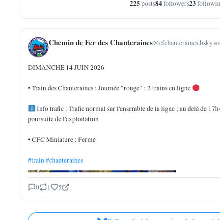
225
84
23
posts
followers
followi
Chemin de Fer des Chanteraines
@cfchanteraines.bsky.so
DIMANCHE 14 JUIN 2026
• Train des Chanteraines : Journée "rouge" : 2 trains en ligne
Info trafic : Trafic normal sur l'ensemble de la ligne ; au delà de 17h
poursuite de l'exploitation
• CFC Miniature : Fermé
#train
#chanteraines
0
1
5